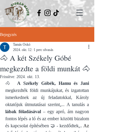
Bejegyzés
Tamás Oskó
2024. okt. 12.
1 perc olvasás
🐴 A két Székely Góbé
megkezdte a földi munkát 🐴
Frissítve:
2024. okt. 13.
🐴 
 A Székely Góbék, Hamu és Jani
megkezdték földi munkájukat, és izgatottan 
ismerkednek az új feladatokkal, Károly 
oktatójuk útmutatásai szerint
.
... A tanulás a 
lábak föladásával
 – egy apró, ám nagyon 
fontos lépés a ló és az ember közötti bizalom 
és kapcsolat építésében 🤝 - kezdődtek
.
.. 
Az