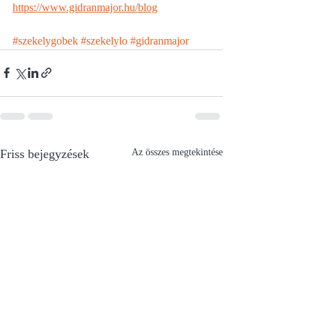
https://www.gidranmajor.hu/blog
#szekelygobek
#szekelylo
#gidranmajor
Friss bejegyzések
Az összes megtekintése