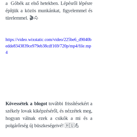
a  Góbék az első hetekben. Lépésről lépésre 
építjük a közös munkánkat, figyelemmel és 
türelemmel. 🎬🐴
https://video.wixstatic.com/video/225be6_d9040b
edde8343839ce979eb38cdf169/720p/mp4/file.mp
4
Kövessétek a blogot
 további frissítésekért a 
székely lovak kiképzéséről, és nézzétek meg, 
hogyan válnak ezek a csikók a mi és a 
polgárőrség új büszkeségeivé! 🇭🇺💪