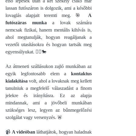
első lépések után a két székely csikó már 
lassan futószáron is dolgozik, ami a későbbi 
lovaglás alapjait teremti meg. 🎯 
A 
futószáras munka
 a lovak számára 
nemcsak fizikai, hanem mentális kihívás is, 
ahol megtanulják, hogyan reagáljanak a 
vezetői utasításokra és hogyan tartsák meg 
egyensúlyukat. 🏃‍♂️🐎
Az átmeneti szállásukon zajló munkában az 
egyik legfontosabb elem a 
kontaktus 
kialakítása
 volt, ahol a lovaknak meg kellett 
tanulniuk a megfelelő válaszadást a finom 
jelekre és irányításra. Ez az alapja 
mindannak, ami a jövőbeli munkában 
szükséges lesz, legyen az bűnmegelőzési 
szolgálat vagy versenyzés. 🚨
📹 
A videóban
 láthatjátok, hogyan haladnak 