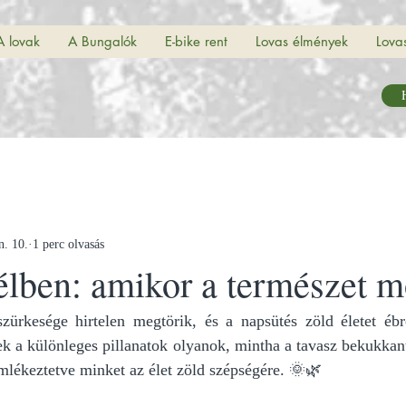
A lovak
A Bungalók
E-bike rent
Lovas élmények
Lova
H
n. 10.
1 perc olvasás
télben: amikor a természet 
rkesége hirtelen megtörik, és a napsütés zöld életet ébre
zek a különleges pillanatok olyanok, mintha a tavasz bekukkant
emlékeztetve minket az élet zöld szépségére. 🌞🌿