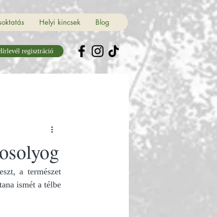
soktatás
Helyi kincsek
Blog
írlevél regisztráció
mosolyog
szt, a természet 
ana ismét a télbe 