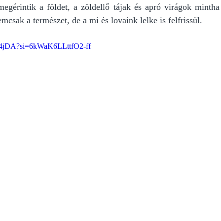
gérintik a földet, a zöldellő tájak és apró virágok mintha a
csak a természet, de a mi és lovaink lelke is felfrissül.
Se4jDA?si=6kWaK6LLttfO2-ff