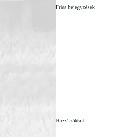
Friss bejegyzések
Hozzászólások