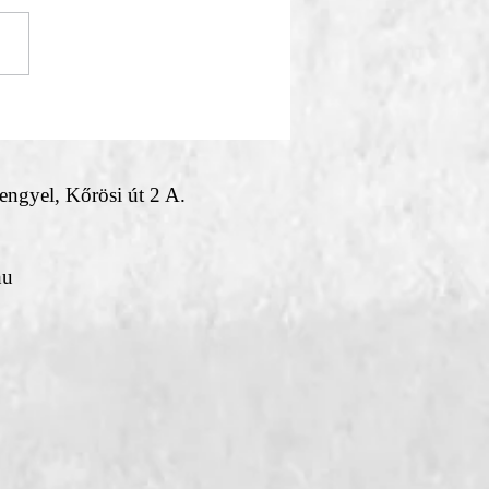
Csíksomlyó felé –
szülés a Gidrán Majorban
ngyel, Kőrösi út 2 A.
hu