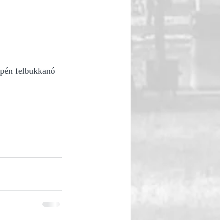
epén felbukkanó 