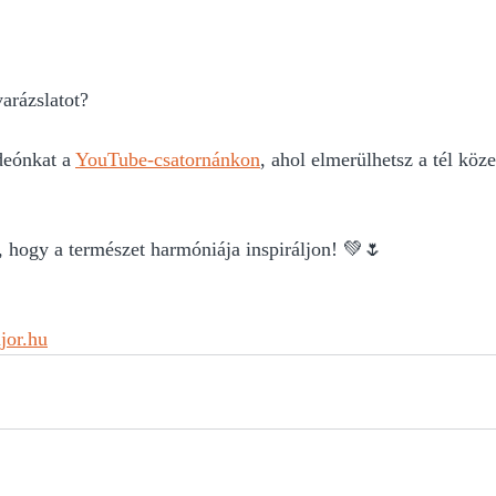
varázslatot?
eónkat a 
YouTube-csatornánkon
, ahol elmerülhetsz a tél köz
, hogy a természet harmóniája inspiráljon! 💚🌷
jor.hu