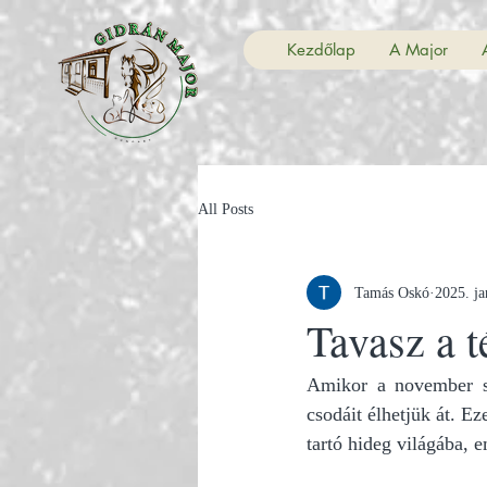
Kezdőlap
A Major
All Posts
Tamás Oskó
2025. ja
Tavasz a 
Amikor a november szü
csodáit élhetjük át. E
tartó hideg világába, 