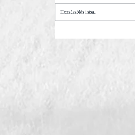
Hozzászólás írása...
Kivel találkozhatsz a Majorban?
- Zoltay Tamara