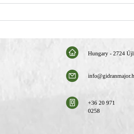
A föld íze – miért lett az
Úton 
Újlengyeli Sárgarépa a Gidrán
felké
Major egyik „helyi kincse”?
Hungary - 2724 Újle
info@gidranmajor.
+36 20 971
0258