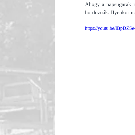
Ahogy a napsugarak me
hordoznák. Ilyenkor nem
https://youtu.be/IBpDZ