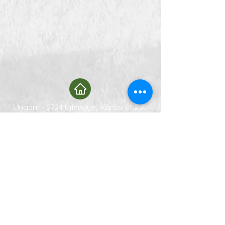
Ungarn - 2724 Újlengyel, Kőrösi út 2 A.
info@gidranmajor.hu
+36 20 971 0258
Wohnungsreservierung