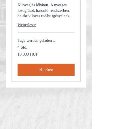
Kilovaglás lóháton. A nyerges
lovaglások hasonló rendszerben,
de aktív lovas tudást igényelnek.
Weiterlesen
Tage werden geladen ...
4 Std.
10.000
10.000 HUF
Ungarische
Forint
Buchen