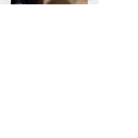
Hungary - 2724 Újlengyel, Kőrösi út 2
A.