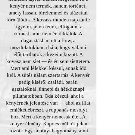
kenyér nem termék, hanem történet,
amely lassan, türelemmel és alázattal
formálódik. A kovász minden nap tanít:
figyelni, jelen lenni, elfogadni a
ritmust, amit nem én diktálok. A
dagasztásban ott a flow, a
mozdulatokban a hála, hogy valami
élőt tarthatok a kezeim között. A
kovász nem siet — és én sem siettetem.
Mert ami lélekkel készül, annak idő
kell. A sütés nálam szertartás. A kenyér
pedig kísérő: családi, baráti
asztaloknál, ünnepi és hétköznapi
pillanatokban. Oda készül, ahol a
kenyérnek jelentése van — ahol az illat
emléket ébreszt, a roppanás mosolyt
hoz. Mert a kenyér nemcsak étel. A
kenyér élmény. Kapocs múlt és jelen
között. Egy falatnyi hagyomány, amit