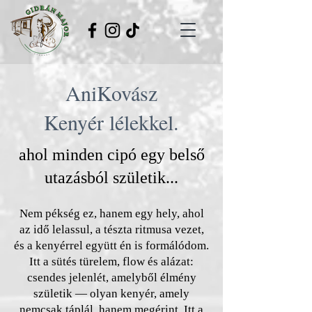
AniKovász
Kenyér lélekkel.
ahol minden cipó egy belső
utazásból születik...
Nem pékség ez, hanem egy hely, ahol
az idő lelassul, a tészta ritmusa vezet,
és a kenyérrel együtt én is formálódom.
Itt a sütés türelem, flow és alázat:
csendes jelenlét, amelyből élmény
születik — olyan kenyér, amely
nemcsak táplál, hanem megérint. Itt a