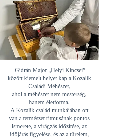
Gidrán Major „Helyi Kincsei”
között kiemelt helyet kap a Kozalik
Családi Méhészet,
ahol a méhészet nem mesterség,
hanem életforma.
A Kozalik család munkájában ott
van a természet ritmusának pontos
ismerete, a virágzás időzítése, az
időjárás figyelése, és az a türelem,