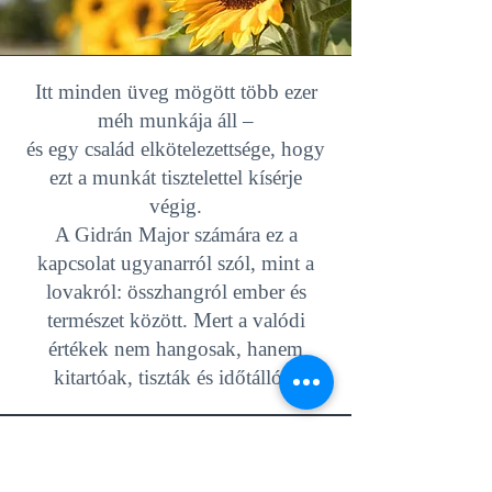
Itt minden üveg mögött több ezer
méh munkája áll –
és egy család elkötelezettsége, hogy
ezt a munkát tisztelettel kísérje
végig.
A Gidrán Major számára ez a
kapcsolat ugyanarról szól, mint a
lovakról: összhangról ember és
természet között. Mert a valódi
értékek nem hangosak, hanem
kitartóak, tiszták és időtállók.