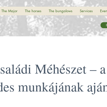
The Major
The horses
The bungalows
Services
Even
H
saládi Méhészet – a
des munkájának ajá