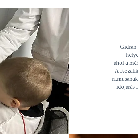
Gidrán 
hely
ahol a mé
A Kozalik
ritmusának 
időjárás 