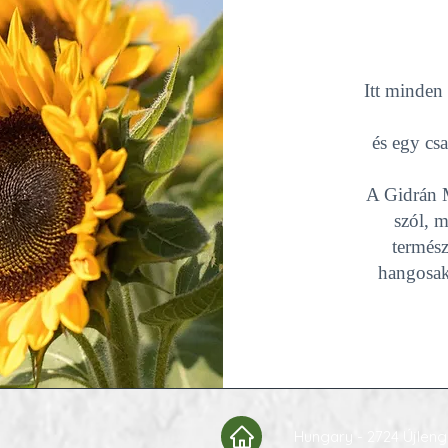
Itt minden
és egy csa
A Gidrán M
szól, m
termész
hangosak,
Hungary - 2724 Újlengy