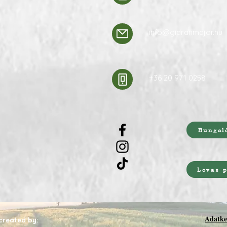
info@gidranmajor.hu
+36 20 971 0258
Bungaló
Lovas 
Adatkez
 created by: