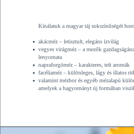
Kínálatuk a magyar táj sokszínűségét hor
akácméz – letisztult, elegáns ízvilág
vegyes virágméz – a mezők gazdagságán
lenyomata
napraforgóméz – karakteres, telt aromák
facéliaméz – különleges, lágy és illatos ri
valamint mézbor és egyéb mézalapú külö
amelyek a hagyományt új formában viszi