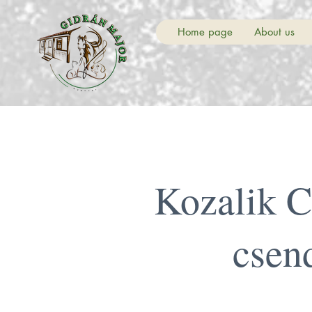
Home page
About us
Kozalik C
csen