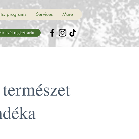
ts, programs
Services
More
írlevél regisztráció
 természet
ndéka