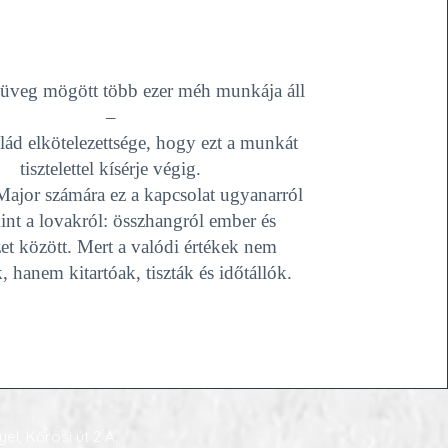
 üveg mögött több ezer méh munkája áll
–
lád elkötelezettsége, hogy ezt a munkát
tisztelettel kísérje végig.
ajor számára ez a kapcsolat ugyanarról
int a lovakról: összhangról ember és
et között. Mert a valódi értékek nem
 hanem kitartóak, tiszták és időtállók.
el, Kőrösi út 2 A.