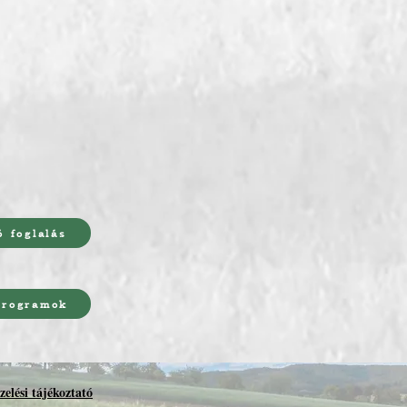
 foglalás
programok
elési tájékoztató