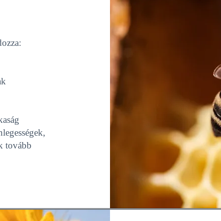
dozza:
ak
tkaság
nlegességek,
k tovább